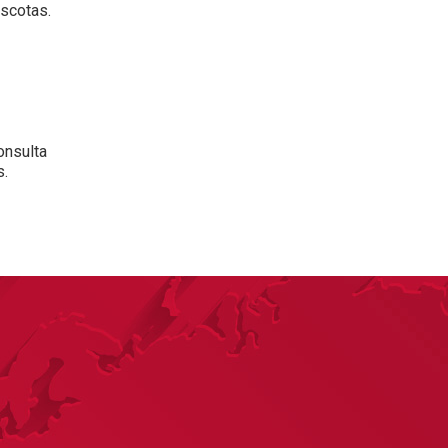
ascotas.
onsulta
s.